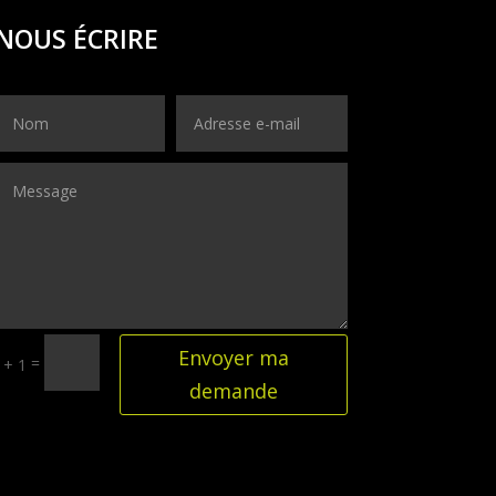
NOUS ÉCRIRE
Envoyer ma
=
 + 1
demande