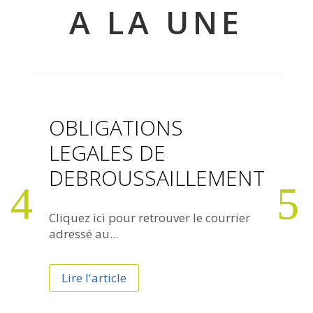
A LA UNE
OBLIGATIONS
Mi
LEGALES DE
l’a
DEBROUSSAILLEMENT
In
Cliquez ici pour retrouver le courrier 
Une 
adressé au...
pour 
Lire l'article
Lir