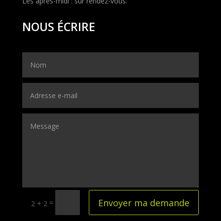
Les après-midi : sur rendez-vous.
NOUS ÉCRIRE
Envoyer ma demande
=
2 + 2