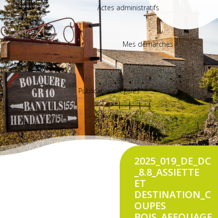
Actes administratifs
Mes démarches
Publications légales
2025_019_DE_DC
_8.8_ASSIETTE
ET
DESTINATION_C
OUPES
BOIS_AFFOUAGE