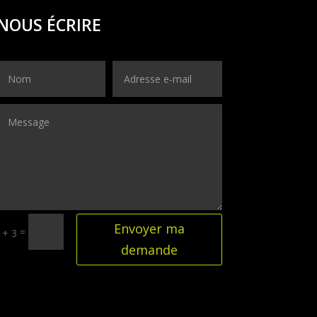
NOUS ÉCRIRE
Envoyer ma
=
 + 3
demande