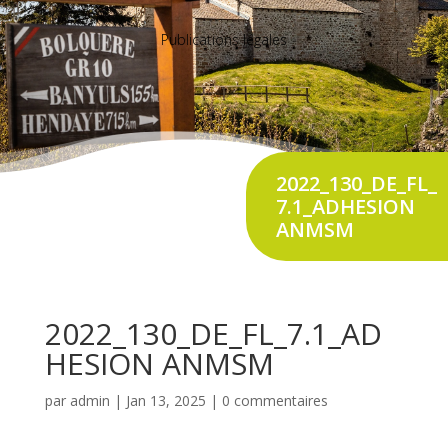
Publications légales
2022_130_DE_FL_
7.1_ADHESION
ANMSM
2022_130_DE_FL_7.1_AD
HESION ANMSM
par
admin
|
Jan 13, 2025
|
0 commentaires