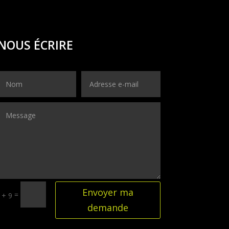
NOUS ÉCRIRE
Envoyer ma
=
 + 9
demande